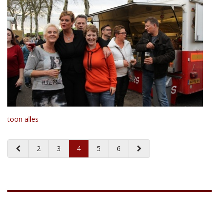
toon alles
2
3
4
5
6