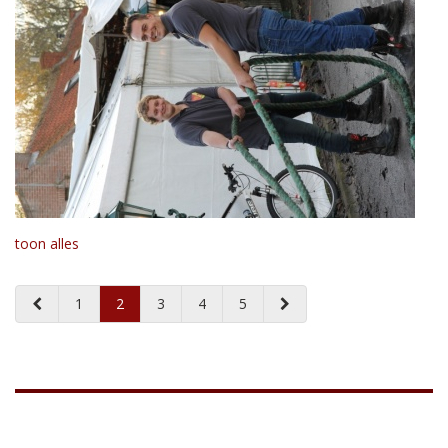
toon alles
1
2
3
4
5