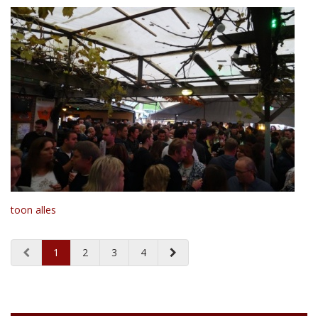
toon alles
1
2
3
4