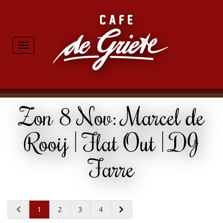
Toggle
navigation
Zon 8 Nov: Marcel de
Rooij | Flat Out | DJ
Farre
1
2
3
4