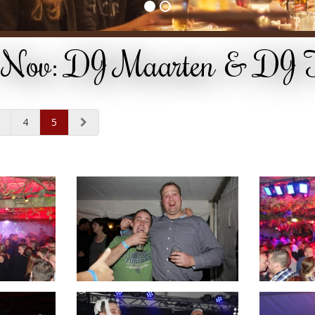
 Nov: DJ Maarten & DJ 
4
5