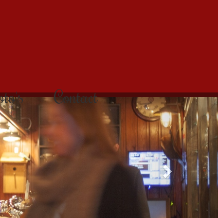
to's
Contact