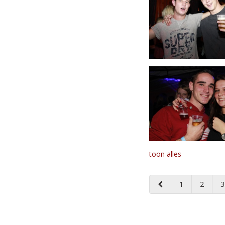
toon alles
1
2
3