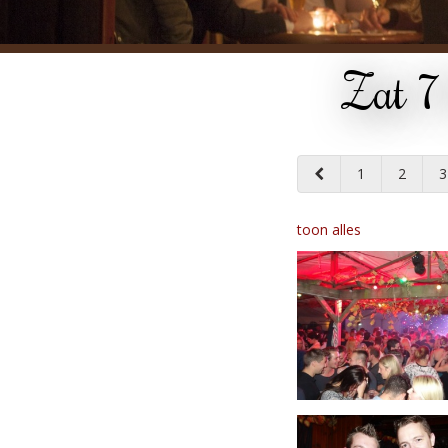
Zat 7
1
2
3
toon alles