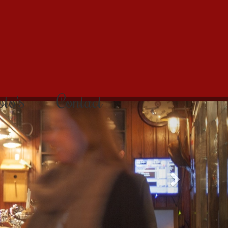
to's
Contact