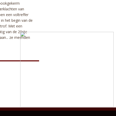
 spookgekerm
erklachten van
n een voltreffer
 in het begin van de
trof. Met een
ntig van de 20ste
aan... ze meenden