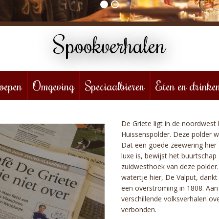
Spookverhalen
oepen
Omgeving
Speciaalbieren
Eten en drinke
De Griete ligt in de noordwest
Huissenspolder. Deze polder wo
Dat een goede zeewering hier
luxe is, bewijst het buurtschap
zuidwesthoek van deze polder. 
watertje hier, De Valput, dankt
een overstroming in 1808. Aan d
verschillende volksverhalen ove
verbonden.